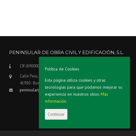
PENINSULAR DE OBRA CIVIL Y EDIFICACIÓN, S.L.
CIF: B90000258
Política de Cookies
Calle Perú, 49, planta 1ª, módulo 29-30
Esta página utiliza cookies y otras
41930 - Bormujos (Sevilla)
tecnologías para que podamos mejorar su
peninsular@peninsulardeobras.es
experiencia en nuestros sitios:
Más
información.
Continuar